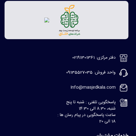
دفتر مرکزی: 02191301361
واحد فروش: 09135527035
Info@masjedkala.com
پاسخگویی تلفنی : شنبه تا پنج
شنبه، 8:30 الی 14:30
ساعت پاسخگویی در پیام رسان ها :
18 الی 20
خدمات مشتریان