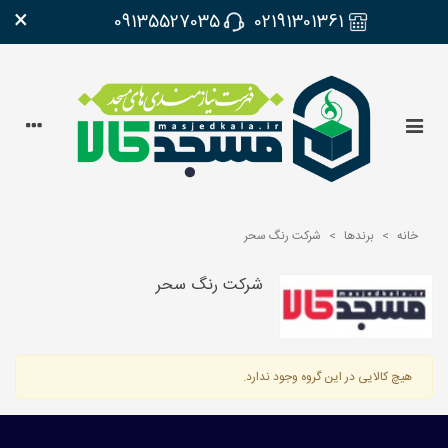
×
09135527035
02191301361
خانه
>
برندها
>
شرکت رنگ سحر
شرکت رنگ سحر
هیچ کالایی در این گروه وجود ندارد.