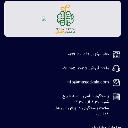
دفتر مرکزی: 02191301361
واحد فروش: 09135527035
Info@masjedkala.com
پاسخگویی تلفنی : شنبه تا پنج
شنبه، 8:30 الی 14:30
ساعت پاسخگویی در پیام رسان ها :
18 الی 20
خدمات مشتریان