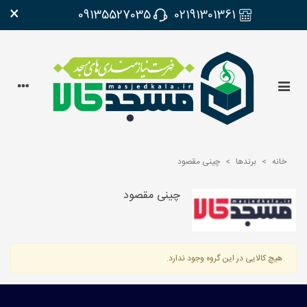
×
09135527035
02191301361
خانه
>
برندها
>
چینی مقصود
چینی مقصود
هیچ کالایی در این گروه وجود ندارد.