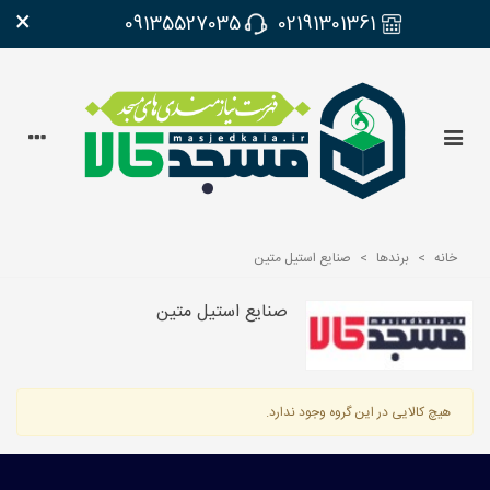
×
09135527035
02191301361
خانه
>
برندها
>
صنایع استیل متین
صنایع استیل متین
هیچ کالایی در این گروه وجود ندارد.