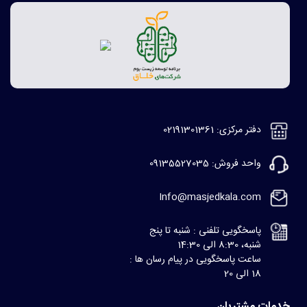
دفتر مرکزی: 02191301361
واحد فروش: 09135527035
Info@masjedkala.com
پاسخگویی تلفنی : شنبه تا پنج
شنبه، 8:30 الی 14:30
ساعت پاسخگویی در پیام رسان ها :
18 الی 20
خدمات مشتریان