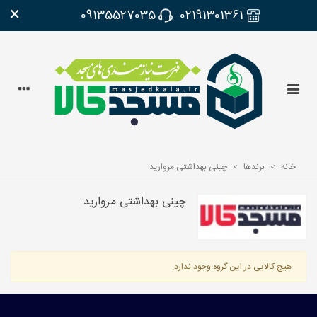
×
09135527035
02191301361
خانه
>
برندها
>
چینی بهداشتی مروارید
چینی بهداشتی مروارید
هیچ کالایی در این گروه وجود ندارد.