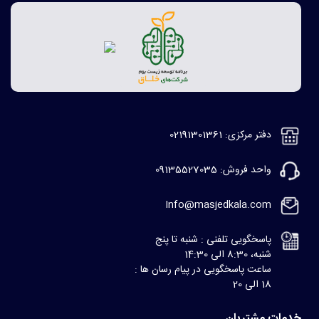
دفتر مرکزی: 02191301361
واحد فروش: 09135527035
Info@masjedkala.com
پاسخگویی تلفنی : شنبه تا پنج
شنبه، 8:30 الی 14:30
ساعت پاسخگویی در پیام رسان ها :
18 الی 20
خدمات مشتریان