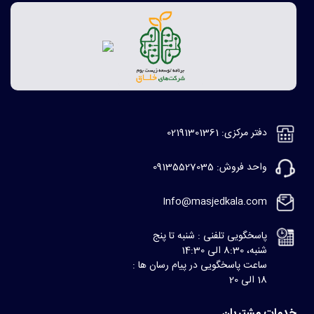
دفتر مرکزی: 02191301361
واحد فروش: 09135527035
Info@masjedkala.com
پاسخگویی تلفنی : شنبه تا پنج
شنبه، 8:30 الی 14:30
ساعت پاسخگویی در پیام رسان ها :
18 الی 20
خدمات مشتریان