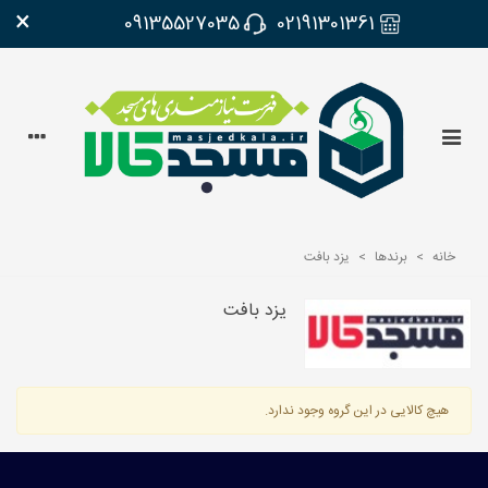
×
09135527035
02191301361
خانه
>
برندها
>
یزد بافت
یزد بافت
هیچ کالایی در این گروه وجود ندارد.