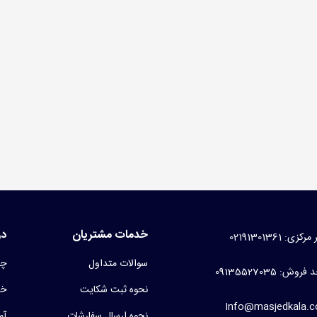
سه کفش مسجدی برزنتی
99 تومان
(بدون مالیات)
نت غدیری
1 تومان
(بدون مالیات)
خدمات مشتریان
در
کزی: 02191301361
سوالات متداول
چر
روش: 09135527035
نحوه ثبت شکایت
خط
Info@masjedkala.
نحوه ارسال سفارشات
آم