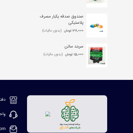
صندوق صدقه یکبار مصرف
کی
پلاستیکی
,000
38,000 تومان
(بدون مالیات)
سربند ساتن
مگ
15,000 تومان
(بدون مالیات)
2,000
دفتر مر
واحد ف
com