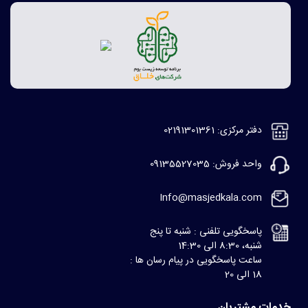
دفتر مرکزی: 02191301361
واحد فروش: 09135527035
Info@masjedkala.com
پاسخگویی تلفنی : شنبه تا پنج
شنبه، 8:30 الی 14:30
ساعت پاسخگویی در پیام رسان ها :
18 الی 20
خدمات مشتریان