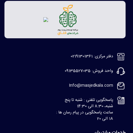
دفتر مرکزی: 02191301361
واحد فروش: 09135527035
Info@masjedkala.com
پاسخگویی تلفنی : شنبه تا پنج
شنبه، 8:30 الی 14:30
ساعت پاسخگویی در پیام رسان ها :
18 الی 20
خدمات مشتریان