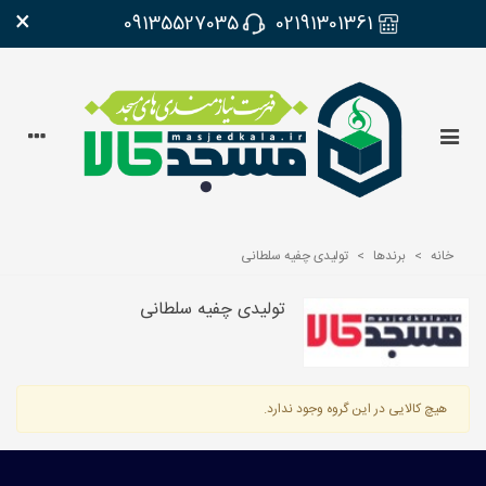
×
09135527035
02191301361
خانه
>
برندها
>
تولیدی چفیه سلطانی
تولیدی چفیه سلطانی
هیچ کالایی در این گروه وجود ندارد.