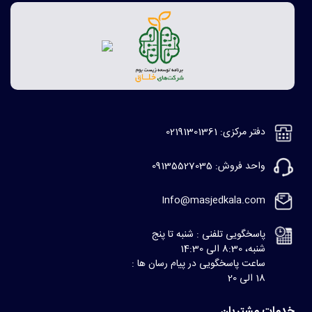
دفتر مرکزی: 02191301361
واحد فروش: 09135527035
Info@masjedkala.com
پاسخگویی تلفنی : شنبه تا پنج
شنبه، 8:30 الی 14:30
ساعت پاسخگویی در پیام رسان ها :
18 الی 20
خدمات مشتریان