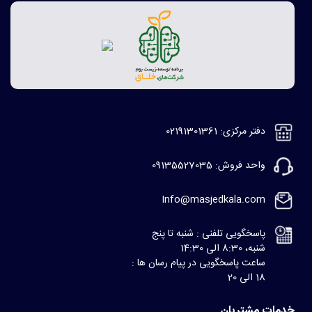
دفتر مرکزی: 02191301361
واحد فروش: 09135527035
Info@masjedkala.com
پاسخگویی تلفنی : شنبه تا پنج
شنبه، 8:30 الی 14:30
ساعت پاسخگویی در پیام رسان ها :
18 الی 20
خدمات مشتریان