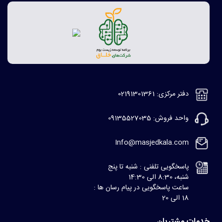
دفتر مرکزی: 02191301361
واحد فروش: 09135527035
Info@masjedkala.com
پاسخگویی تلفنی : شنبه تا پنج
شنبه، 8:30 الی 14:30
ساعت پاسخگویی در پیام رسان ها :
18 الی 20
خدمات مشتریان