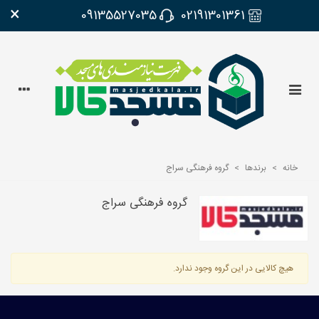
×
09135527035
02191301361
خانه
>
برندها
>
گروه فرهنگی سراج
گروه فرهنگی سراج
هیچ کالایی در این گروه وجود ندارد.