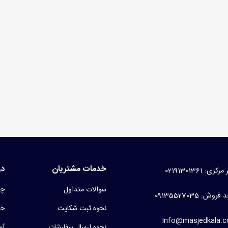
سه کفش مسجدی برزنتی
99 تومان
(بدون مالیات)
نت غدیری
1 تومان
(بدون مالیات)
خدمات مشتریان
در
کزی: 02191301361
سوالات متداول
چر
روش: 09135527035
نحوه ثبت شکایت
خط
Info@masjedkala.
نحوه ارسال سفارشات
آم