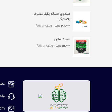
صندوق صدقه یکبار مصرف
کی
پلاستیکی
,000
38,000 تومان
(بدون مالیات)
سربند ساتن
مگ
15,000 تومان
(بدون مالیات)
2,000
دفتر مر
واحد ف
com