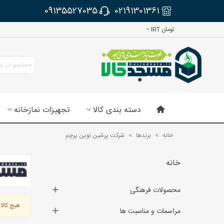
09135527035
02191301361
تومان IRT
دسته بندی کالا
تجهیزات نمازخانه
خانه
>
برندها
>
شرکت پرشین نوین پرچم
خانه
محصولات فرهنگی
هیچ کالای
مراسمات و مناسبت ها