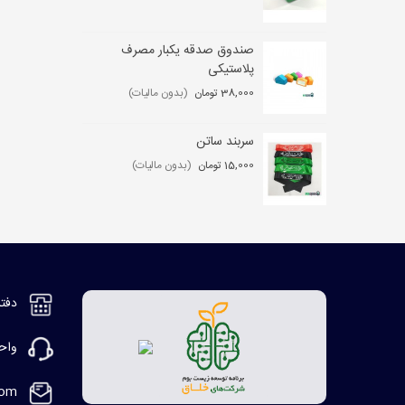
صندوق صدقه یکبار مصرف
کی
پلاستیکی
,000
38,000 تومان
(بدون مالیات)
سربند ساتن
مگ
15,000 تومان
(بدون مالیات)
2,000
دفتر مر
واحد ف
com