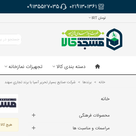
09135527035
02191301361
تومان IRT
دسته بندی کالا
تجهیزات نمازخانه
خانه
>
برندها
>
شركت صنایع بسپار تحرير آسيا با برند تجاري سهند
خانه
محصولات فرهنگی
هیچ کالای
مراسمات و مناسبت ها