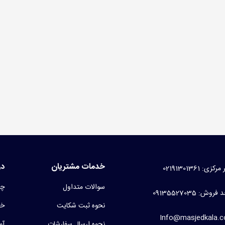
سه کفش مسجدی برزنتی
99 تومان
(بدون مالیات)
نت غدیری
1 تومان
(بدون مالیات)
خدمات مشتریان
در
کزی: 02191301361
سوالات متداول
چر
روش: 09135527035
نحوه ثبت شکایت
خط
Info@masjedkala.
نحوه ارسال سفارشات
آم