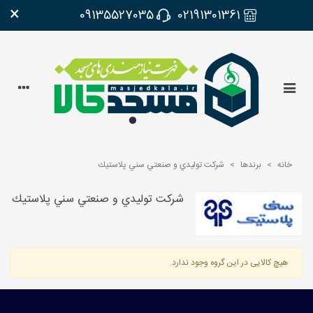
×
09135527035
02191301361
خانه
>
برندها
>
شركت توليدي و صنعتي سني پلاستيك
شركت توليدي و صنعتي سني پلاستيك
هیچ کالایی در این گروه وجود ندارد.