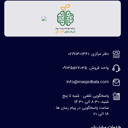
دفتر مرکزی: 02191301361
واحد فروش: 09135527035
Info@masjedkala.com
پاسخگویی تلفنی : شنبه تا پنج
شنبه، 8:30 الی 14:30
ساعت پاسخگویی در پیام رسان ها :
18 الی 20
خدمات مشتریان