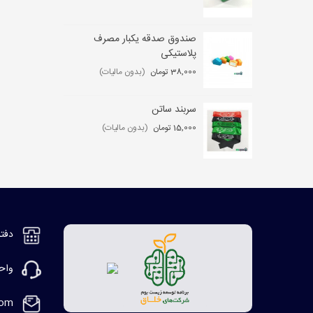
صندوق صدقه یکبار مصرف
کی
پلاستیکی
,000
38,000 تومان
(بدون مالیات)
سربند ساتن
مگ
15,000 تومان
(بدون مالیات)
2,000
دفتر مر
واحد ف
com