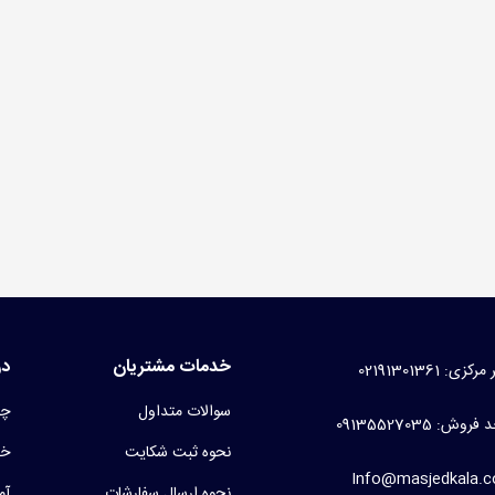
سه کفش مسجدی برزنتی
99 تومان
(بدون مالیات)
نت غدیری
1 تومان
(بدون مالیات)
خدمات مشتریان
در
کزی: 02191301361
سوالات متداول
چر
روش: 09135527035
نحوه ثبت شکایت
خط
Info@masjedkala.
نحوه ارسال سفارشات
آم