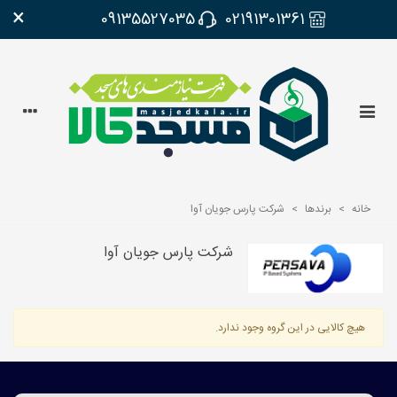
×
09135527035
02191301361
خانه
>
برندها
>
شرکت پارس جویان آوا
شرکت پارس جویان آوا
هیچ کالایی در این گروه وجود ندارد.