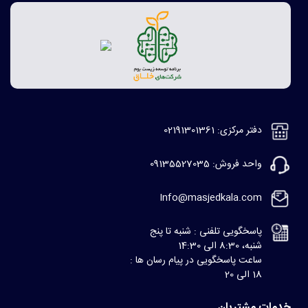
دفتر مرکزی: 02191301361
واحد فروش: 09135527035
Info@masjedkala.com
پاسخگویی تلفنی : شنبه تا پنج
شنبه، 8:30 الی 14:30
ساعت پاسخگویی در پیام رسان ها :
18 الی 20
خدمات مشتریان