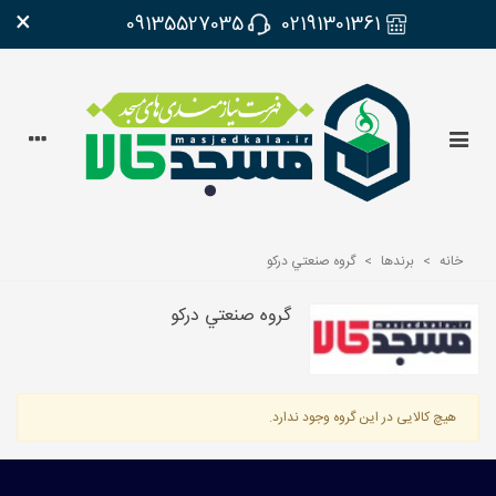
×
09135527035
02191301361
خانه
>
برندها
>
گروه صنعتي دركو
گروه صنعتي دركو
هیچ کالایی در این گروه وجود ندارد.