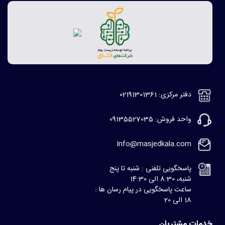
دفتر مرکزی: 02191301361
واحد فروش: 09135527035
Info@masjedkala.com
پاسخگویی تلفنی : شنبه تا پنج
شنبه، 8:30 الی 14:30
ساعت پاسخگویی در پیام رسان ها :
18 الی 20
خدمات مشتریان