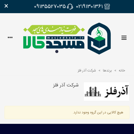
×
09135527035
02191301361
خانه
>
برندها
>
شركت آذر فلز
شركت آذر فلز
هیچ کالایی در این گروه وجود ندارد.