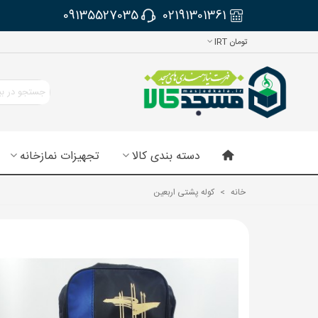
09135527035
02191301361
تومان IRT
دسته بندی کالا
تجهیزات نمازخانه
خانه
>
کوله پشتی اربعین