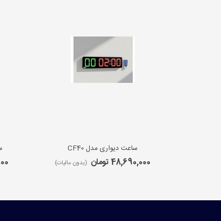
ساعت دیواری مدل CF40
س
48,690,000 تومان
,000
(بدون مالیات)