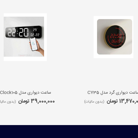
اعت دیواری گرد مدل CY35
ساعت دیواری مدل iClock105
13,470 تومان
39,000,000 تومان
(بدون مالیات)
(بدون مالیا