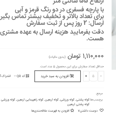
ارتفاع 55 سانتی متر
با پارچه فسفری در دو رنگ قرمز و آبی
برای تعداد بالاتر و تخفیف بیشتر تماس بگیر
ارسال: 2 روز پس از ثبت سفارش
دقت بفرمایید هزینه ارسال به عهده مشتری
هست.
1,110,000 تومان
(بدون مالیات)
حداقل تعداد سفارش برای این محصول 5 عدد است.
افزودن به سبد خرید
+
-
کد QR
اشتراک گ
مرجع:
برچسب‌ها:
کوله پشتی
,
کوله ورزشی
,
کوله اربعین
,
کوله راهپیمایی اربعین
,
کوله ورزشی ا
کوله پشتی اربعین
دوست داشتن
7
افزودن به فهرست علاقه‌مندی‌ها