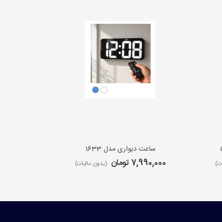
ساعت دیواری مدل 1633
ساعت 
7,990,000 تومان
9,650,000 ت
ت)
(بدون مالیات)