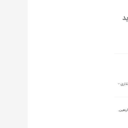
ید
ذاری
ربعین
,