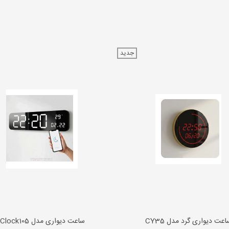
جدید
اعت دیواری گرد مدل CY35
ساعت دیواری مدل iClock105