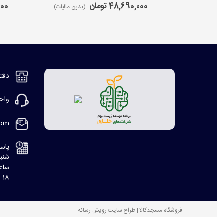
48,690,000 تومان
,000
(بدون مالیات)
دفتر مر
واحد ف
com
پاسخ
شنبه، 8:30 ا
ساعت
18 الی 20
فروشگاه مسجدکالا | طراح سایت رویش رسانه