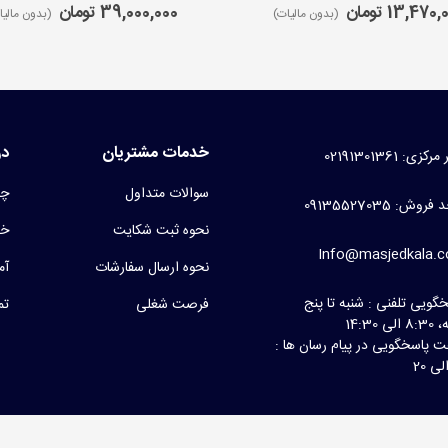
13,470 تومان
39,000,000 تومان
(بدون مالیات)
(بدون مالیا
خدمات مشتریان
در
کزی: 02191301361
سوالات متداول
چر
روش: 09135527035
نحوه ثبت شکایت
خط
Info@masjedkala.
نحوه ارسال سفارشات
آم
گویی تلفنی : شنبه تا پنج
فرصت شغلی
تم
لی 14:30
 پاسخگویی در پیام رسان ها :