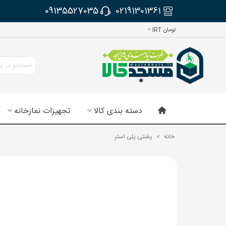
09135527035
02191301361
تومان IRT
دسته بندی کالا
تجهیزات نمازخانه
خانه
>
پشتی پلی استر