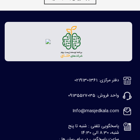
دفتر مرکزی: 02191301361
واحد فروش: 09135527035
Info@masjedkala.com
پاسخگویی تلفنی : شنبه تا پنج
شنبه، 8:30 الی 14:30
ساعت پاسخگویی در پیام رسان ها :