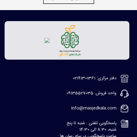
دفتر مرکزی: 02191301361
واحد فروش: 09135527035
Info@masjedkala.com
پاسخگویی تلفنی : شنبه تا پنج
شنبه، 8:30 الی 14:30
ساعت پاسخگویی در پیام رسان ها :