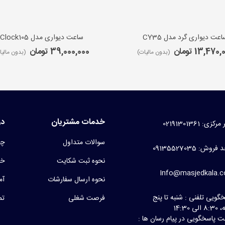
اعت دیواری گرد مدل CY35
ساعت دیواری مدل iClock105
13,470 تومان
39,000,000 تومان
(بدون مالیات)
(بدون مالیا
خدمات مشتریان
در
کزی: 02191301361
سوالات متداول
چر
روش: 09135527035
نحوه ثبت شکایت
خط
Info@masjedkala.
نحوه ارسال سفارشات
آم
گویی تلفنی : شنبه تا پنج
فرصت شغلی
تم
لی 14:30
 پاسخگویی در پیام رسان ها :