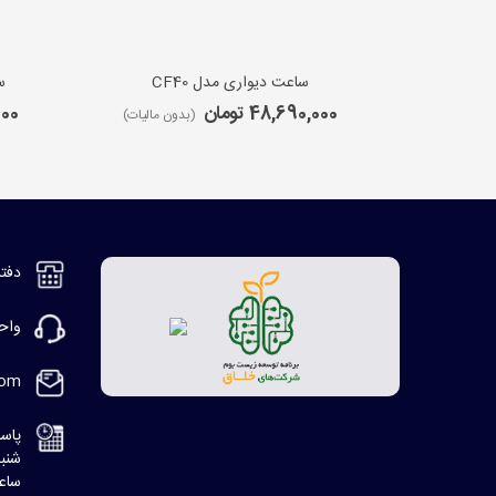
ساعت دیواری مدل CF40
س
48,690,000 تومان
,000
(بدون مالیات)
دفتر مر
واحد ف
com
پاسخ
شنبه، 8:30 ا
ساعت