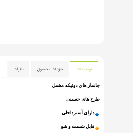
توضیحات
جزئیات محصول
نظرات
ج
انماز های دوتیکه مخمل
طرح های حسینی
️دارای آسترداخلی
️قابل شست و شو