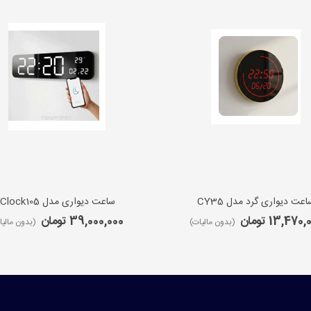
اعت دیواری گرد مدل CY35
ساعت دیواری مدل iClock105
13,470 تومان
39,000,000 تومان
(بدون مالیات)
(بدون مالیا