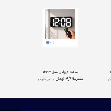
ساعت دیواری مدل 1633
ساعت 
7,990,000 تومان
9,650,000 ت
ت)
(بدون مالیات)