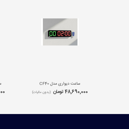
ساعت دیواری مدل CF40
س
48,690,000 تومان
,000
(بدون مالیات)