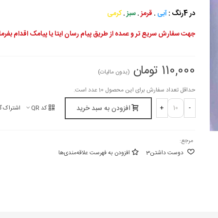
در 4رنگ :
آبی
.
قرمز
.
سبز
.
کرمی
جهت سفارش سریع تر و عمده از طریق پیام رسان ایتا یا پیامک اقدام بفرما
110,000 تومان
(بدون مالیات)
حداقل تعداد سفارش برای این محصول 10 عدد است.
افزودن به سبد خرید
+
-
کد QR
اشتراک گ
مرجع:
دوست داشتن
3
افزودن به فهرست علاقه‌مندی‌ها