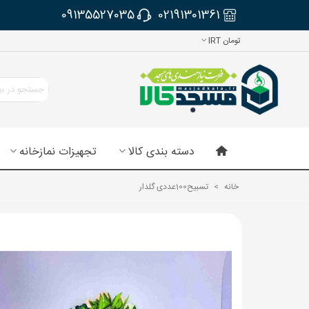
09135527035
02191301361
تومان IRT
دسته بندی کالا
تجهیزات نمازخانه
خانه
>
تسبیح100عددی گلدار