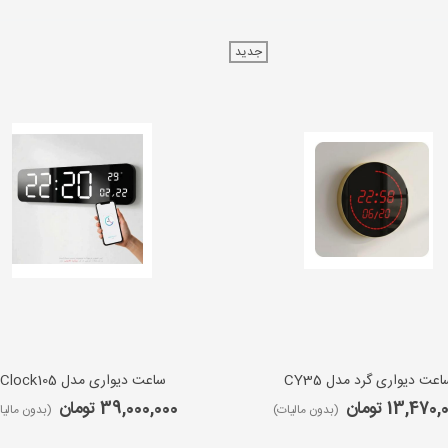
جدید
اعت دیواری گرد مدل CY35
ساعت دیواری مدل iClock105
13,470 تومان
39,000,000 تومان
(بدون مالیات)
(بدون مالیا