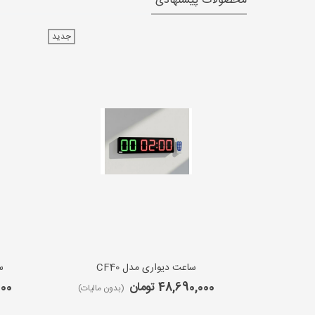
محصولات پیشنهادی
جدید
ساعت دیواری مدل CF40
س
48,690,000 تومان
,000
(بدون مالیات)