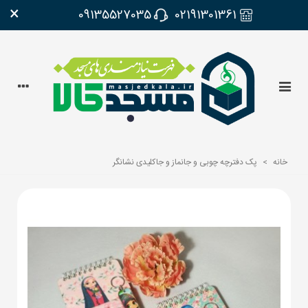
×
09135527035
02191301361
خانه
>
پک دفترچه چوبی و جانماز و جاکلیدی نشانگر