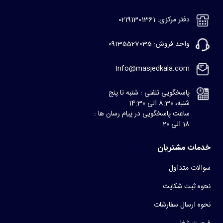
دفتر مرکزی: 02191301361
واحد فروش: 09135527035
Info@masjedkala.com
پاسخگویی تلفنی : شنبه تا پنج
شنبه، 8:30 الی 14:30
ساعت پاسخگویی در پیام رسان ها :
18 الی 20
خدمات مشتریان
سوالات متداول
نحوه ثبت شکایت
نحوه ارسال سفارشات