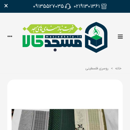
×
09135527035
02191301361
خانه
>
روسری فلسطینی