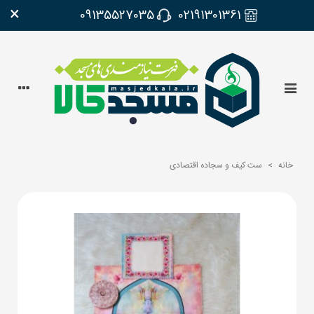
×
09135527035
02191301361
خانه
>
ست کیف و سجاده اقتصادی