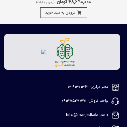
48,690,000 تومان
(بدون مالیات)
افزودن به سبد خرید
دفتر مرکزی: 02191301361
واحد فروش: 09135527035
Info@masjedkala.com