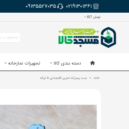
09135527035
02191301361
تومان IRT
دسته بندی کالا
تجهیزات نمازخانه
خانه
>
ست پسرانه تحریر اقتصادی ۵ تیکه