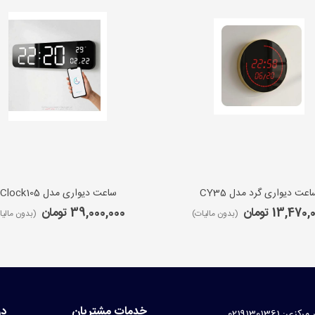
اعت دیواری گرد مدل CY35
ساعت دیواری مدل iClock105
13,470 تومان
39,000,000 تومان
(بدون مالیات)
(بدون مالیا
خدمات مشتریان
در
کزی: 02191301361