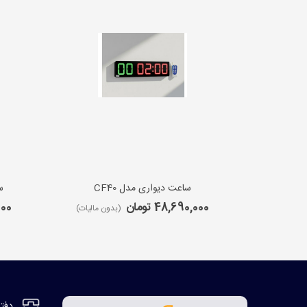
ساعت دیواری مدل CF40
س
48,690,000 تومان
,000
(بدون مالیات)
دفتر مر