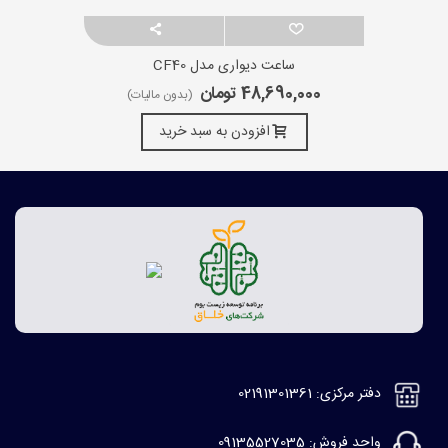
ساعت دیواری مدل CF40
48,690,000 تومان
(بدون مالیات)
افزودن به سبد خرید
دفتر مرکزی: 02191301361
واحد فروش: 09135527035