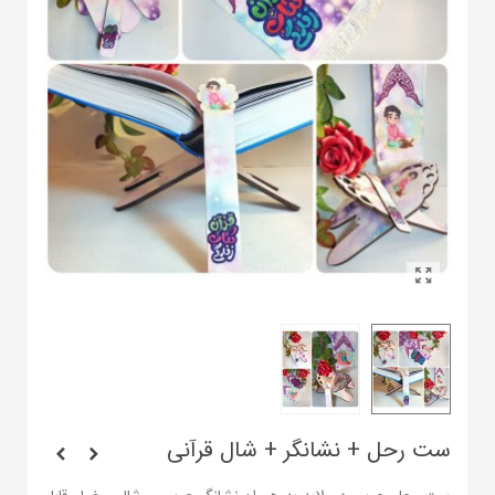
ست رحل + نشانگر + شال قرآنی