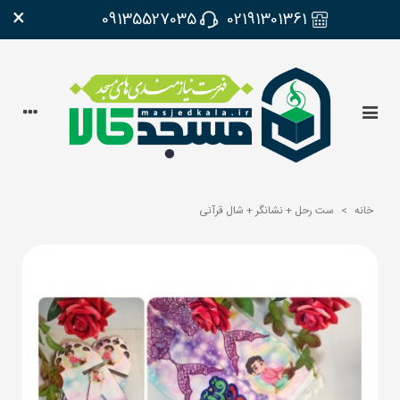
×
09135527035
02191301361
خانه
>
ست رحل + نشانگر + شال قرآنی