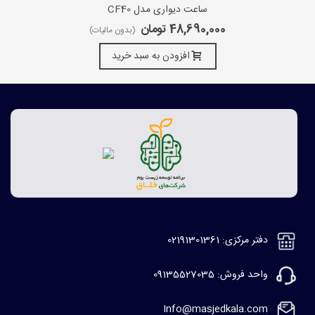
ساعت دیواری مدل CF40
48,690,000 تومان
(بدون مالیات)
افزودن به سبد خرید
دفتر مرکزی: 02191301361
واحد فروش: 09135527035
Info@masjedkala.com