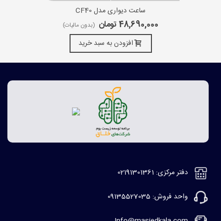
ساعت دیواری مدل CF40
48,690,000 تومان
(بدون مالیات)
افزودن به سبد خرید
دفتر مرکزی: 02191301361
واحد فروش: 09135527035
Info@masjedkala.com