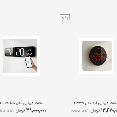
جدید
اعت دیواری گرد مدل CY35
ساعت دیواری مدل iClock105
13,470 تومان
39,000,000 تومان
(بدون مالیات)
(بدون مالیا