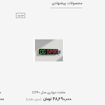
محصولات پیشنهادی
جدید
ساعت دیواری مدل CF40
س
48,690,000 تومان
,000
(بدون مالیات)