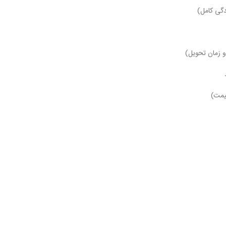
دگی کامل)
یمت)