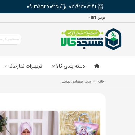
09135527035
02191301361
تومان IRT
دسته بندی کالا
تجهیزات نمازخانه
خانه
>
ست اقتصادی بهشتی