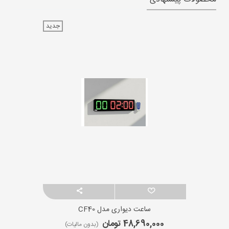
جدید
ساعت دیواری مدل CF40
48,690,000 تومان
(بدون مالیات)