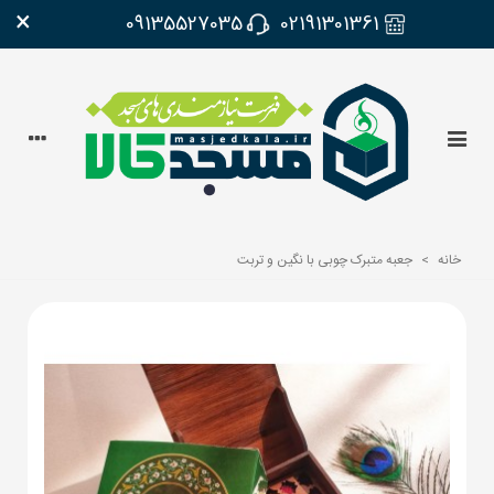
×
09135527035
02191301361
خانه
>
جعبه متبرک چوبی با نگین و تربت