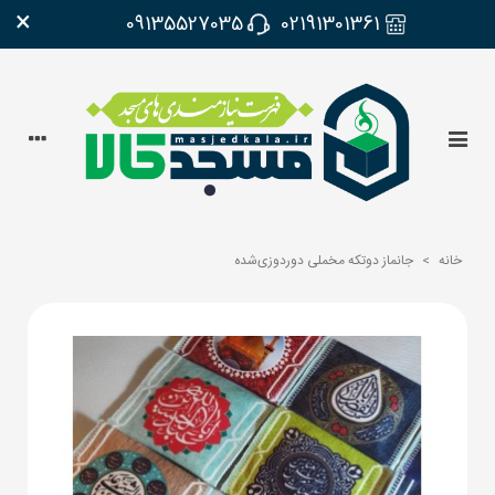
×
09135527035
02191301361
خانه
>
جانماز دو‌تکه مخملی دوردوزی‌شده