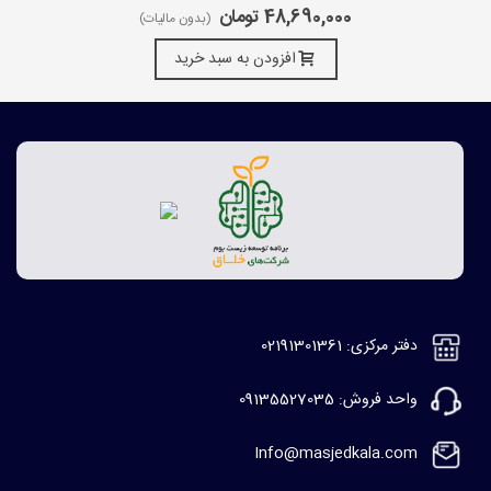
48,690,000 تومان
(بدون مالیات)
افزودن به سبد خرید
دفتر مرکزی: 02191301361
واحد فروش: 09135527035
Info@masjedkala.com