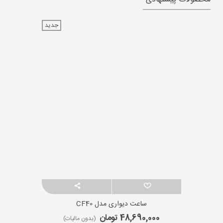
جدید
ساعت دیواری مدل CF40
48,690,000 تومان
(بدون مالیات)