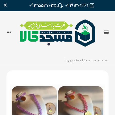
×
09135527035
02191301361
خانه
>
ست سه تیکه جذاب و زیبا