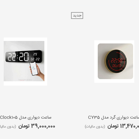
جدید
اعت دیواری گرد مدل CY35
ساعت دیواری مدل iClock105
13,470 تومان
39,000,000 تومان
(بدون مالیات)
(بدون مالیا