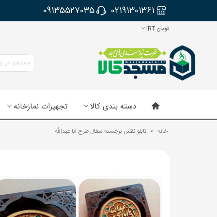
09135527035
02191301361
تومان IRT
دسته بندی کالا
تجهیزات نمازخانه
خانه
>
تابلو نقش برجسته سفال طرح ابا عبدالله