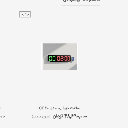
جدید
ساعت دیواری مدل CF40
س
48,690,000 تومان
,000
(بدون مالیات)