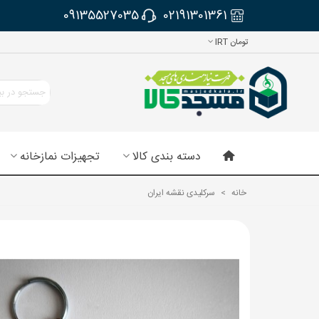
09135527035
02191301361
تومان IRT
دسته بندی کالا
تجهیزات نمازخانه
خانه
>
سرکلیدی نقشه ایران