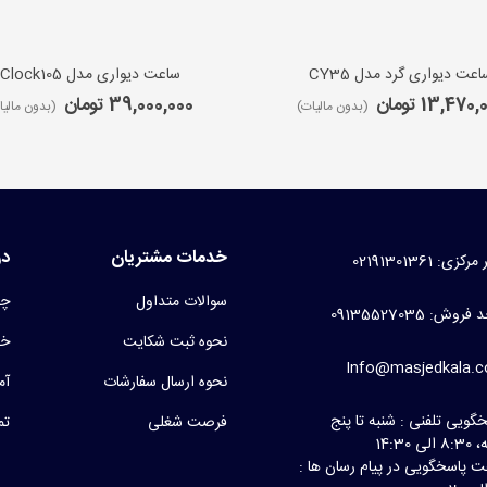
اعت دیواری گرد مدل CY35
ساعت دیواری مدل iClock105
13,470 تومان
39,000,000 تومان
(بدون مالیات)
(بدون مالیا
خدمات مشتریان
در
کزی: 02191301361
سوالات متداول
چر
روش: 09135527035
نحوه ثبت شکایت
خط
Info@masjedkala.
نحوه ارسال سفارشات
آم
گویی تلفنی : شنبه تا پنج
فرصت شغلی
تم
لی 14:30
 پاسخگویی در پیام رسان ها :