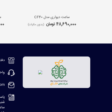
ساعت دیواری مدل CF40
س
48,690,000 تومان
,000
(بدون مالیات)
دفتر مر
واحد ف
com
پاسخ
شنبه، 8:30 ا
ساعت