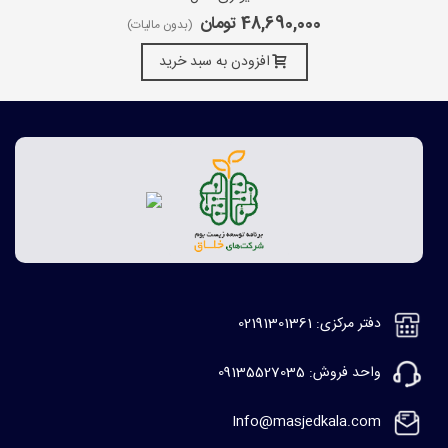
48,690,000 تومان
(بدون مالیات)
افزودن به سبد خرید
دفتر مرکزی: 02191301361
واحد فروش: 09135527035
Info@masjedkala.com