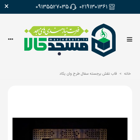
×
09135527035
02191301361
خانه
>
قاب نقش برجسته سفال طرح وان یکاد