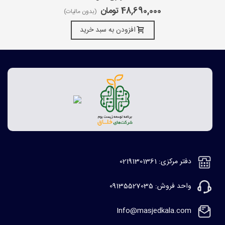
48,690,000 تومان
(بدون مالیات)
افزودن به سبد خرید
دفتر مرکزی: 02191301361
واحد فروش: 09135527035
Info@masjedkala.com