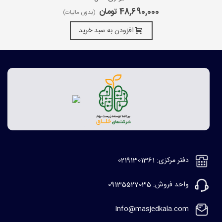
48,690,000 تومان
(بدون مالیات)
افزودن به سبد خرید
دفتر مرکزی: 02191301361
واحد فروش: 09135527035
Info@masjedkala.com