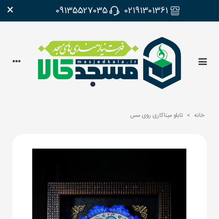
×
09135527035
02191301361
خانه
>
تابلو میناکاری روی مس