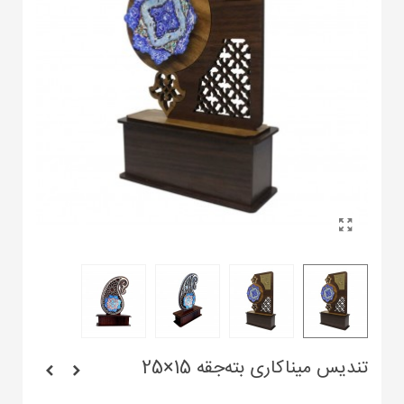
تندیس میناکاری بته‌جقه 15×25