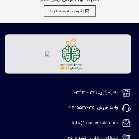
افزودن به سبد خرید
دفتر مرکزی: 02191301361
واحد فروش: 09135527035
Info@masjedkala.com
پاسخگویی تلفنی : شنبه تا پنج