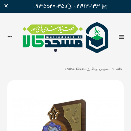
×
09135527035
02191301361
خانه
>
تندیس میناکاری بته‌جقه 15×25