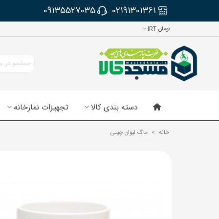
09135527035
02191301361
تومان IRT
دسته بندی کالا
تجهیزات نمازخانه
خانه
>
ماگ لیوان چینی