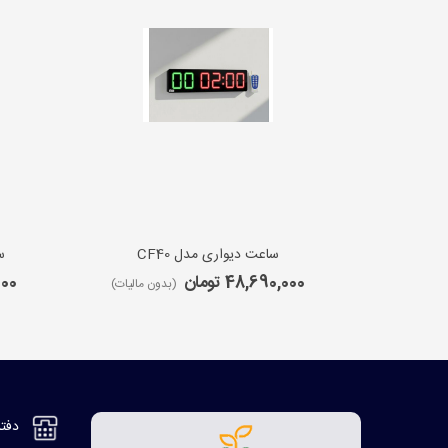
ساعت دیواری مدل CF40
س
48,690,000 تومان
,000
(بدون مالیات)
دفتر مر