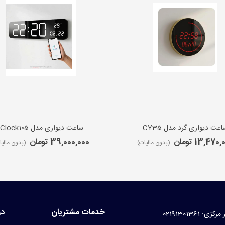
اعت دیواری گرد مدل CY35
ساعت دیواری مدل iClock105
13,470 تومان
39,000,000 تومان
(بدون مالیات)
(بدون مالیا
خدمات مشتریان
در
کزی: 02191301361