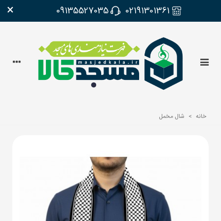
×
09135527035
02191301361
خانه
>
شال مخمل