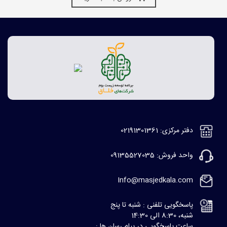
دفتر مرکزی: 02191301361
واحد فروش: 09135527035
Info@masjedkala.com
پاسخگویی تلفنی : شنبه تا پنج
شنبه، 8:30 الی 14:30
ساعت پاسخگویی در پیام رسان ها :