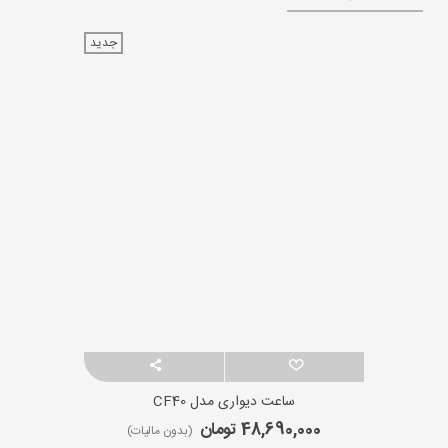
جدید
ساعت دیواری مدل CF40
48,690,000 تومان
(بدون مالیات)