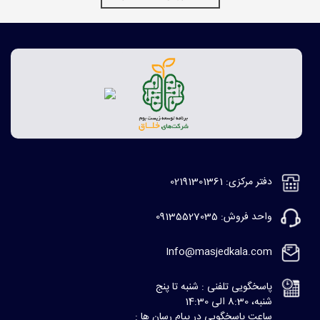
دفتر مرکزی: 02191301361
واحد فروش: 09135527035
Info@masjedkala.com
پاسخگویی تلفنی : شنبه تا پنج
شنبه، 8:30 الی 14:30
ساعت پاسخگویی در پیام رسان ها :