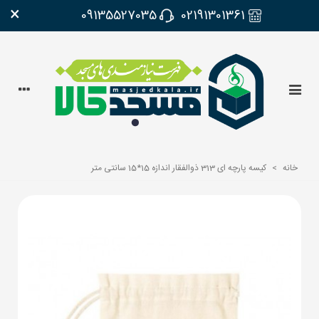
×
09135527035
02191301361
خانه
>
کیسه پارچه ای 313 ذوالفقار اندازه 15*15 سانتی متر