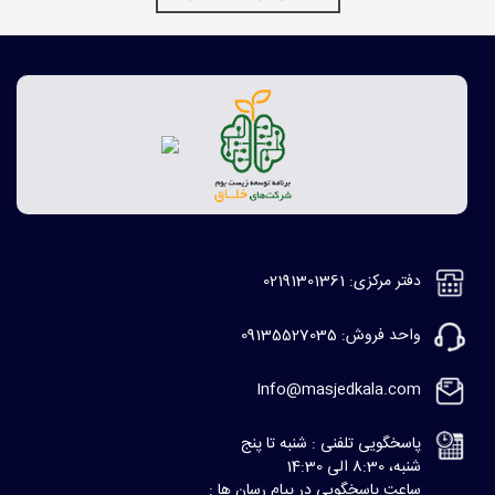
دفتر مرکزی: 02191301361
واحد فروش: 09135527035
Info@masjedkala.com
پاسخگویی تلفنی : شنبه تا پنج
شنبه، 8:30 الی 14:30
ساعت پاسخگویی در پیام رسان ها :