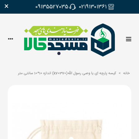
×
09135527035
02191301361
خانه
>
کیسه پارچه ای یا وصی رسول الله(k70370) اندازه 10*10 سانتی متر