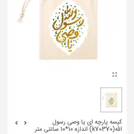
کیسه پارچه ای یا وصی رسول
الله(k70370) اندازه 10*10 سانتی متر