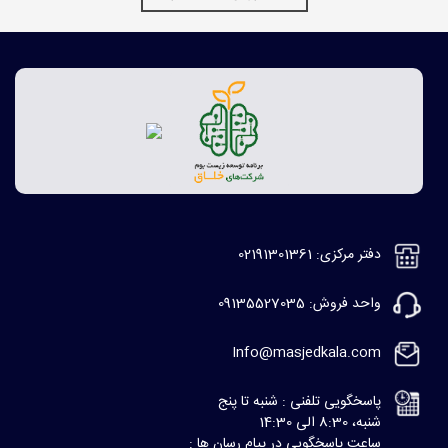
دفتر مرکزی: 02191301361
واحد فروش: 09135527035
Info@masjedkala.com
پاسخگویی تلفنی : شنبه تا پنج
شنبه، 8:30 الی 14:30
ساعت پاسخگویی در پیام رسان ها :