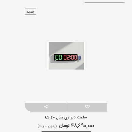
جدید
ساعت دیواری مدل CF40
48,690,000 تومان
(بدون مالیات)