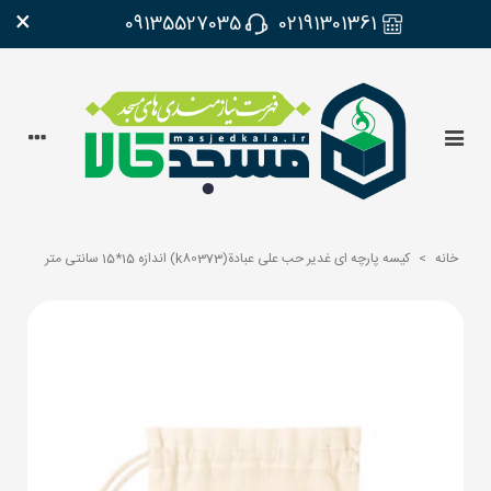
×
09135527035
02191301361
خانه
>
کیسه پارچه ای غدیر حب علی عبادة(k80373) اندازه 15*15 سانتی متر