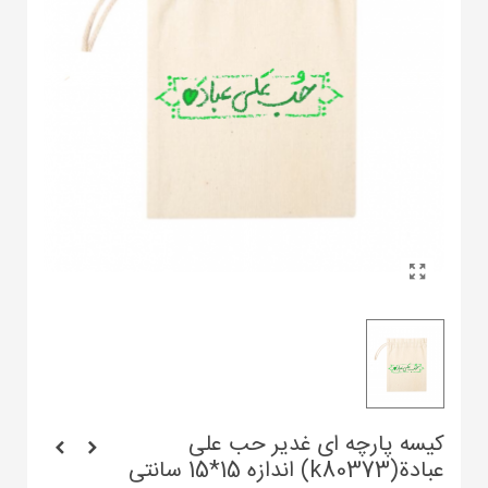
کیسه پارچه ای غدیر حب علی
عبادة(k80373) اندازه 15*15 سانتی